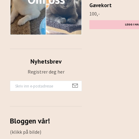
Gavekort
100,-
LEGG I H
Nyhetsbrev
Registrer deg her
Bloggen vår!
(klikk på bilde)