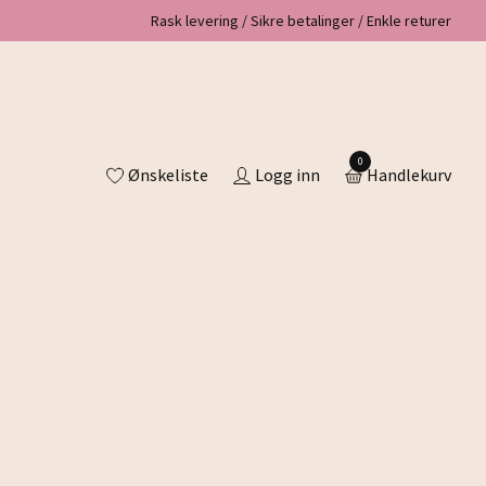
Rask levering / Sikre betalinger / Enkle returer
0
Ønskeliste
Logg inn
Handlekurv