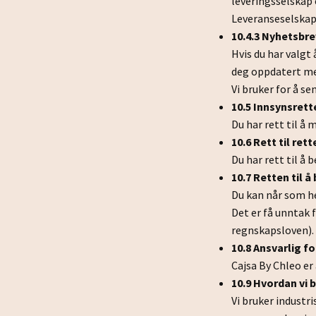
leveringsselskap 
Leveranseselskap
10.4.3 Nyhetsbre
Hvis du har valgt
deg oppdatert me
Vi bruker for å se
10.5 Innsynsrett
Du har rett til å
10.6 Rett til rett
Du har rett til å
10.7 Retten til å
Du kan når som he
Det er få unntak f
regnskapsloven).
10.8 Ansvarlig f
Cajsa By Chleo er
10.9 Hvordan vi 
Vi bruker indust