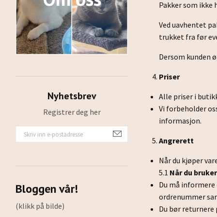
Pakker som ikke h
Ved uavhentet pak
trukket fra før e
Dersom kunden øns
Priser
Nyhetsbrev
Alle priser i but
Vi forbeholder oss
Registrer deg her
informasjon.
Angrerett
Når du kjøper var
5.1
Når du bruker
Du må informere o
Bloggen vår!
ordrenummer samt 
(klikk på bilde)
Du bør returnere 