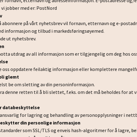
er fornavn, etternavn og adresseinformasjon. E-postadresse og/e
 vi jobber med er: PostNord
v
 å abonnere på vårt nyhetsbrev vil fornavn, etternavn og e-postadr
d informasjon og tilbud i markedsføringsøyemed.
nde ut nyhetsbrev.
en
 motta utdrag av all informasjon som er tilgjengelig om deg hos oss
else
 be oss oppdatere feilaktig informasjon eller komplettere mangelf
 bli glemt
lst be om sletting av din personinformasjon.
ra denne retten til å bli slettet, f.eks. om det må beholdes for at vi
or databeskyttelse
 ansvarlig for lagring og behandling av personopplysninger i nettbu
beskytter din personlige informasjon
ristandarder som SSL/TLS og enveis hash-algoritmer for å lagre,