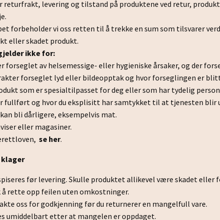
or returfrakt, levering og tilstand på produktene ved retur, produk
e.
et forbeholder vi oss retten til å trekke en sum som tilsvarer ve
kt eller skadet produkt.
jelder ikke for:
r forseglet av helsemessige- eller hygieniske årsaker, og der forse
akter forseglet lyd eller bildeopptak og hvor forseglingen er blitt
odukt som er spesialtilpasset for deg eller som har tydelig person
 fullført og hvor du eksplisitt har samtykket til at tjenesten blir
 kan bli dårligere, eksempelvis mat.
iser eller magasiner.
erettloven,
se her
.
 klager
spiseres før levering. Skulle produktet allikevel være skadet eller
 å rette opp feilen uten omkostninger.
akte oss for godkjenning før du returnerer en mangelfull vare.
es umiddelbart etter at mangelen er oppdaget.