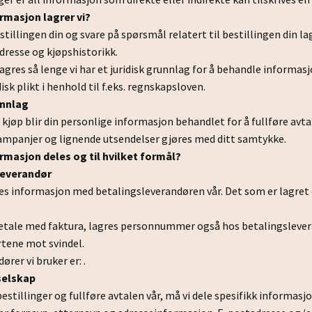
ormasjon lagrer vi?
stillingen din og svare på spørsmål relatert til bestillingen din l
dresse og kjøpshistorikk.
gres så lenge vi har et juridisk grunnlag for å behandle informasjo
isk plikt i henhold til f.eks. regnskapsloven.
unnlag
 kjøp blir din personlige informasjon behandlet for å fullføre avt
ampanjer og lignende utsendelser gjøres med ditt samtykke.
ormasjon deles og til hvilket formål?
leverandør
les informasjon med betalingsleverandøren vår. Det som er lagret 
 betale med faktura, lagres personnummer også hos betalingsleve
rtene mot svindel.
rer vi bruker er: .
selskap
 bestillinger og fullføre avtalen vår, må vi dele spesifikk inform