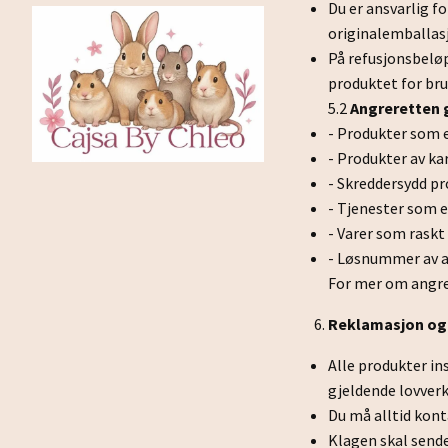
Du er ansvarlig f
originalemballasj
På refusjonsbeløp
produktet for bru
5.2
Angreretten g
- Produkter som e
- Produkter av kar
- Skreddersydd pr
- Tjenester som er
- Varer som raskt
- Løsnummer av av
For mer om angr
Reklamasjon og
Alle produkter in
gjeldende lovverk
Du må alltid kont
Klagen skal send