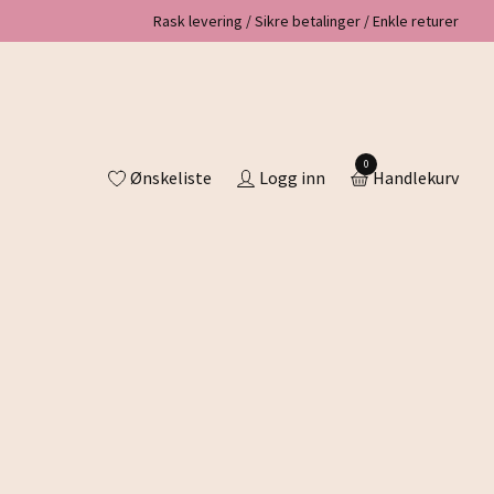
Rask levering / Sikre betalinger / Enkle returer
0
Ønskeliste
Logg inn
Handlekurv