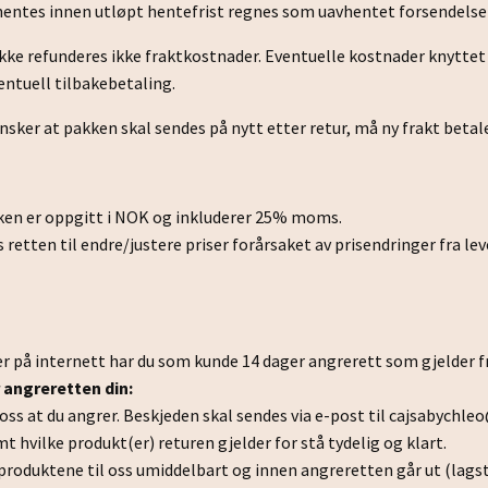
entes innen utløpt hentefrist regnes som uavhentet forsendelse 
ke refunderes ikke fraktkostnader. Eventuelle kostnader knyttet ti
ventuell tilbakebetaling.
ker at pakken skal sendes på nytt etter retur, må ny frakt betales
ikken er oppgitt i NOK og inkluderer 25% moms.
 retten til endre/justere priser forårsaket av prisendringer fra lever
er på internett har du som kunde 14 dager angrerett som gjelder fr
 angreretten din:
ss at du angrer. Beskjeden skal sendes via e-post til
cajsabychle
hvilke produkt(er) returen gjelder for stå tydelig og klart.
produktene til oss umiddelbart og innen angreretten går ut (lagsti