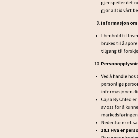
gjenspeiler det n
gjør alltid vårt 
Informasjon om 
I henhold til lov
brukes til å spor
tilgang til forsk
Personopplysni
Ved å handle hos 
personlige person
informasjonen din
Cajsa By Chleo er
av oss for å kunn
markedsføringen t
Nedenfor er et s
10.1 Hva er pers
Personopplysninge