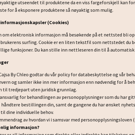
øyaktige utseendet til produktene da en viss fargeforskjell kan f
beste for å eksponere produktene så nøyaktig som mulig.
informasjonskapsler (Cookies)
en om elektronisk informasjon må besøkende på et nettsted bli op
e brukerens surfing. Cookie er en liten tekstfil som nettstedet du 
jellige funksjoner. Du kan stille inn nettleseren din til å automat
nger
Cajsa By Chleo godtar du vår policy for databeskyttelse og vår beh
vern og samler ikke inn mer informasjon enn nødvendig for å behandl
 til tredjepart uten juridisk grunnlag.
 ansvarlig for behandlingen av personopplysninger som du har git
e håndtere bestillingen din, samt de gangene du har ønsket nyhets
il dine individuelle behov.
ammendrag av hvordan vi i samsvar med
personopplysningsloven
(
onlig informasjon?
r er all informasjon som direkte eller indirekte kan tilskrives en 