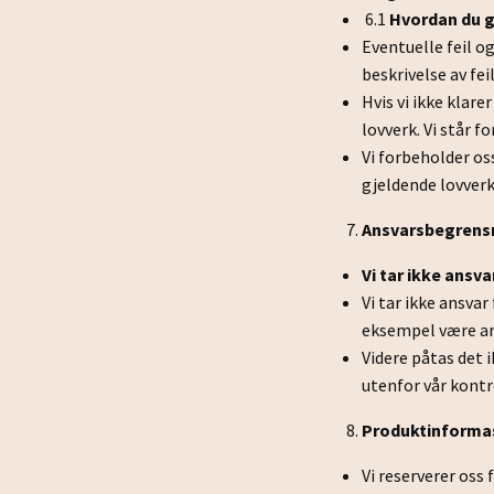
6.1
Hvordan du g
Eventuelle feil o
beskrivelse av fei
Hvis vi ikke klar
lovverk. Vi står f
Vi forbeholder os
gjeldende lovverk
Ansvarsbegrens
Vi tar ikke ansv
Vi tar ikke ansva
eksempel være arb
Videre påtas det 
utenfor vår kontr
Produktinforma
Vi reserverer oss