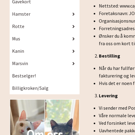
Gavekort
Nettsted: www.ca
Foretaksnavn: J
Hamster
Organisasjonsnu
Rotte
Forretningsadress
Ønsker du å komm
Mus
fra oss om kort ti
Kanin
Bestilling
Marsvin
Når du har fullfø
Bestselger!
fakturering og le
Hvis det er noen f
Billigkroken/Salg
Levering
Vi sender med Post
Våre normale lev
Ved forsinket lev
Om oss
Uavhentede pakk