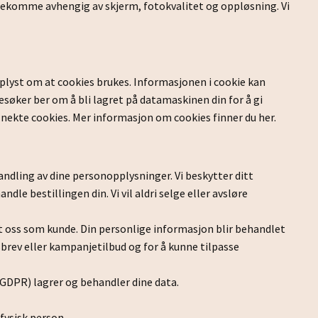
orekomme avhengig av skjerm, fotokvalitet og oppløsning. Vi
plyst om at cookies brukes. Informasjonen i cookie kan
besøker ber om å bli lagret på datamaskinen din for å gi
isk nekte cookies. Mer informasjon om cookies
finner du her.
andling av dine personopplysninger. Vi beskytter ditt
e bestillingen din. Vi vil aldri selge eller avsløre
t oss som kunde. Din personlige informasjon blir behandlet
brev eller kampanjetilbud og for å kunne tilpasse
GDPR) lagrer og behandler dine data.
fysisk person.