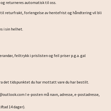
og returneres automatisk til oss.
l returfrakt, forlengelse av hentefrist og håndtering vil bli
 i sin helhet.
andør, feiltrykk i prislisten og feil priser p.g.a. gal
a det tidspunktet du har mottatt vare du har bestilt.
o@outlook.com
I e-posten må navn, adresse, e-postadresse,
ftad 14 dager).