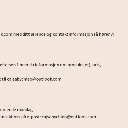
ok.com
med ditt ærende og kontaktinformasjon så hører vi
reftelsen finner du informasjon om produkt(er), pris,
 til
cajsabychleo@outlook.com
.
tkommende mandag.
kontakt oss på e-post:
cajsabychleo@outlook.com