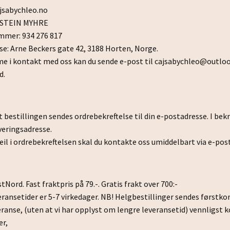
jsabychleo.no
OSTEIN MYHRE
mmer: 934 276 817
e: Arne Beckers gate 42, 3188 Horten, Norge.
e i kontakt med oss kan du sende e-post til
cajsabychleo@outlo
d.
rt bestillingen sendes ordrebekreftelse til din e-postadresse. I bek
veringsadresse.
eil i ordrebekreftelsen skal du kontakte oss umiddelbart via e-post
Nord. Fast fraktpris på 79.-. Gratis frakt over 700:-
eransetider er 5-7 virkedager. NB! Helgbestillinger sendes førs
eranse, (uten at vi har opplyst om lengre leveransetid) vennligst 
er,