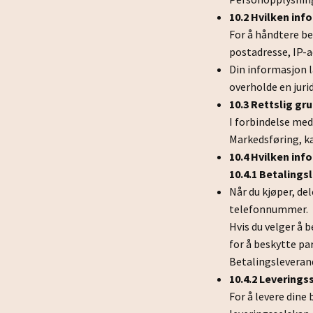
10.2 Hvilken inf
For å håndtere be
postadresse, IP-a
Din informasjon la
overholde en jurid
10.3 Rettslig gr
I forbindelse med
Markedsføring, k
10.4 Hvilken inf
10.4.1 Betalings
Når du kjøper, de
telefonnummer.
Hvis du velger å
for å beskytte pa
Betalingsleverandø
10.4.2 Leverings
For å levere dine