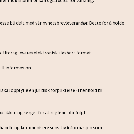
ller mobilnummer kan også deles for varsling.
esse bli delt med vår nyhetsbrevleverandør. Dette for å holde
. Utdrag leveres elektronisk i lesbart format.
ull informasjon.
 skal oppfylle en juridisk forpliktelse (i henhold til
tikken og sørger for at reglene blir fulgt.
 behandle og kommunisere sensitiv informasjon som