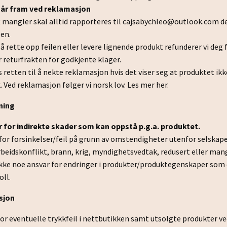
år fram ved reklamasjon
g mangler skal alltid rapporteres til
cajsabychleo@outlook.com
de
len.
er å rette opp feilen eller levere lignende produkt refunderer vi d
or returfrakten for godkjente klager.
s retten til å nekte reklamasjon hvis det viser seg at produktet ik
. Ved reklamasjon følger vi norsk lov.
Les mer her
.
ning
ar for indirekte skader som kan oppstå p.g.a. produktet.
r for forsinkelser/feil på grunn av omstendigheter utenfor selska
eidskonflikt, brann, krig, myndighetsvedtak, redusert eller mang
ikke noe ansvar for endringer i produkter/produktegenskaper som 
oll.
sjon
 for eventuelle trykkfeil i nettbutikken samt utsolgte produkter ve