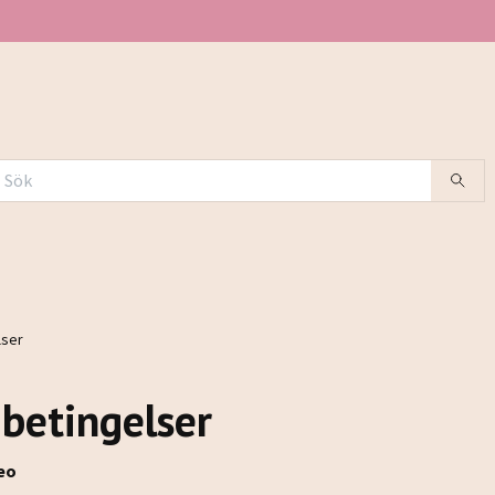
lser
 betingelser
eo