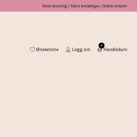
Rask levering / Sikre betalinger / Enkle returer
0
Ønskeliste
Logg inn
Handlekurv