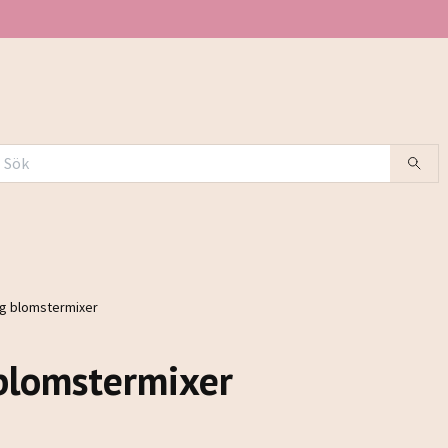
og blomstermixer
 blomstermixer