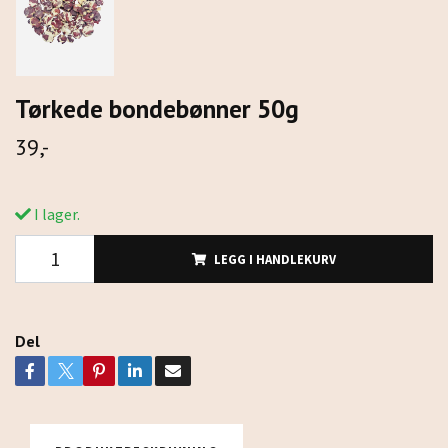
Tørkede bondebønner 50g
39,-
I lager.
LEGG I HANDLEKURV
Del