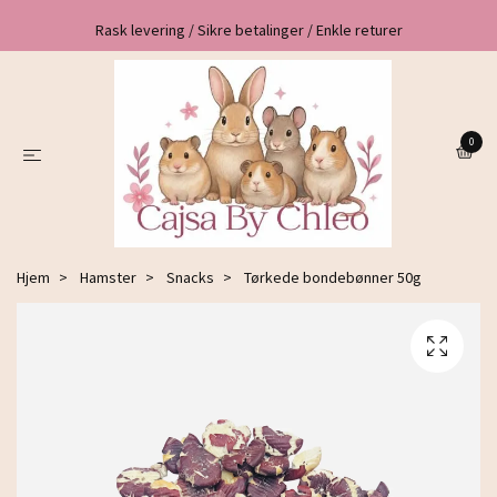
Rask levering / Sikre betalinger / Enkle returer
0
Hjem
Hamster
Snacks
Tørkede bondebønner 50g