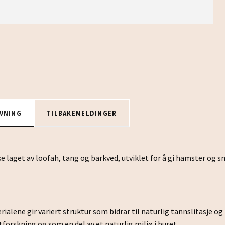
VNING
TILBAKEMELDINGER
e laget av loofah, tang og barkved, utviklet for å gi hamster og 
ialene gir variert struktur som bidrar til naturlig tannslitasje o
tforskning og som en del av et naturlig miljø i buret.