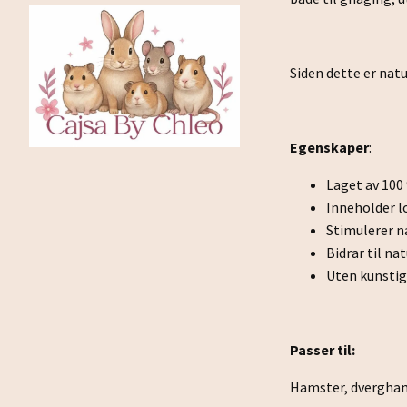
Siden dette er natu
Egenskaper
:
Laget av 100
Inneholder l
Stimulerer n
Bidrar til nat
Uten kunstig
Passer til:
Hamster, dvergha