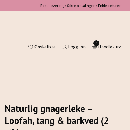
Rask levering / Sikre betalinger / Enkle returer
0
Ønskeliste
Logg inn
Handlekurv
Naturlig gnagerleke –
Loofah, tang & barkved (2