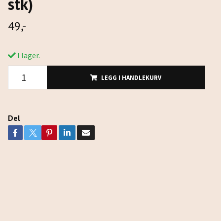
stk)
49,-
I lager.
LEGG I HANDLEKURV
Del