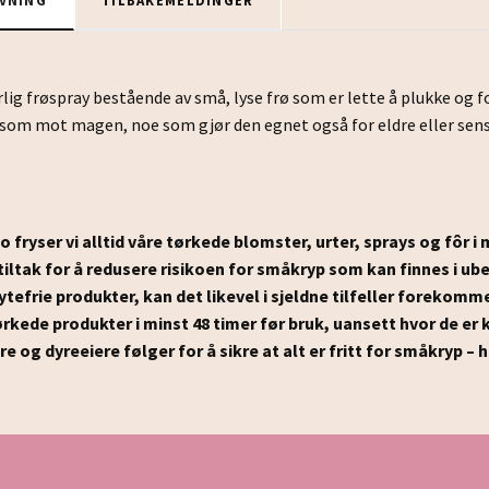
lig frøspray bestående av små, lyse frø som er lette å plukke og f
nsom mot magen, noe som gjør den egnet også for eldre eller sensi
 fryser vi alltid våre tørkede blomster, urter, sprays og fôr i
 tiltak for å redusere risikoen for småkryp som kan finnes i 
ytefrie produkter, kan det likevel i sjeldne tilfeller forekomm
rkede produkter i minst 48 timer før bruk, uansett hvor de er k
og dyreeiere følger for å sikre at alt er fritt for småkryp – h