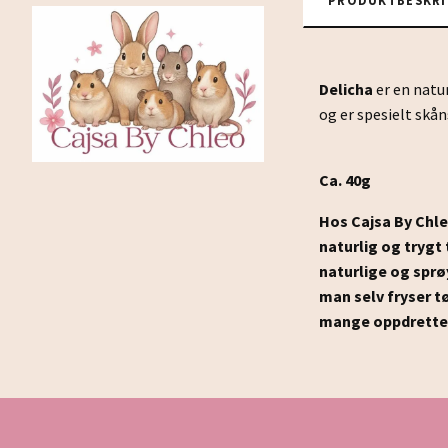
Delicha
er en natur
og er spesielt skå
Ca. 40g
Hos Cajsa By Chleo
naturlig og trygt
naturlige og sprø
man selv fryser tø
mange oppdrettere 