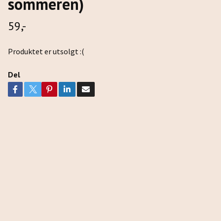
sommeren)
59,-
Produktet er utsolgt :(
Del