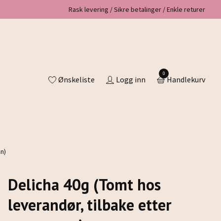
Rask levering / Sikre betalinger / Enkle returer
0
Ønskeliste
Logg inn
Handlekurv
n)
Delicha 40g (Tomt hos
leverandør, tilbake etter