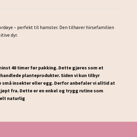
ordøye – perfekt til hamster. Den tilhører hirsefamilien
tive dyr.
 minst 48 timer før pakking.
Dette gjøres som et
ubehandlede planteprodukter.
Siden vi kun tilbyr
e små insekter eller egg.
Derfor anbefaler vi alltid at
jøpt fra.
Dette er en enkel og trygg rutine som
elt naturlig