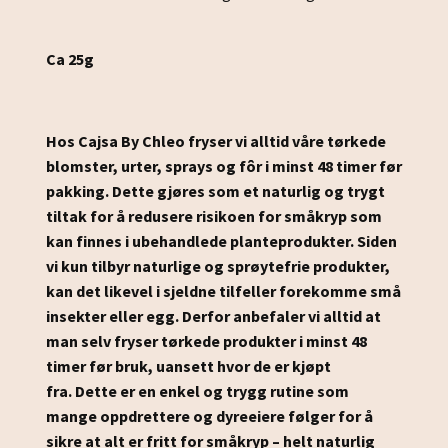
Ca 25g
Hos Cajsa By Chleo fryser vi alltid våre tørkede
blomster, urter, sprays og fôr i minst 48 timer før
pakking.
Dette gjøres som et naturlig og trygt
tiltak for å redusere risikoen for småkryp som
kan finnes i ubehandlede planteprodukter.
Siden
vi kun tilbyr naturlige og sprøytefrie produkter,
kan det likevel i sjeldne tilfeller forekomme små
insekter eller egg.
Derfor anbefaler vi alltid at
man selv fryser tørkede produkter i minst 48
timer før bruk, uansett hvor de er kjøpt
fra.
Dette er en enkel og trygg rutine som
mange oppdrettere og dyreeiere følger for å
sikre at alt er fritt for småkryp – helt naturlig