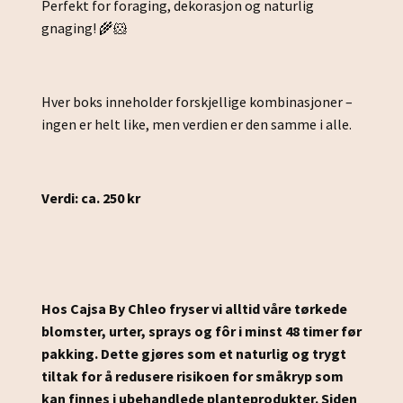
Perfekt for foraging, dekorasjon og naturlig
gnaging! 🌾🐹
Hver boks inneholder forskjellige kombinasjoner –
ingen er helt like, men verdien er den samme i alle.
Verdi: ca. 250 kr
Hos Cajsa By Chleo fryser vi alltid våre tørkede
blomster, urter, sprays og fôr i minst 48 timer før
pakking.
Dette gjøres som et naturlig og trygt
tiltak for å redusere risikoen for småkryp som
kan finnes i ubehandlede planteprodukter.
Siden