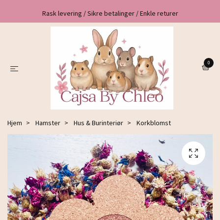
Rask levering / Sikre betalinger / Enkle returer
0
Hjem
Hamster
Hus & Burinteriør
Korkblomst