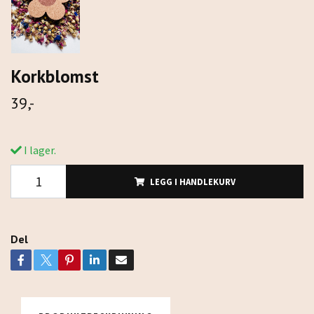
Korkblomst
39,-
I lager.
LEGG I HANDLEKURV
Del