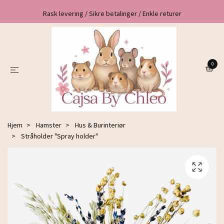
Rask levering / Sikre betalinger / Enkle returer
0
Hjem
Hamster
Hus & Burinteriør
Stråholder "Spray holder"