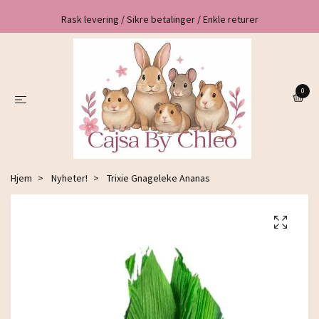
Rask levering / Sikre betalinger / Enkle returer
0
Hjem
Nyheter!
Trixie Gnageleke Ananas