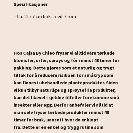
Spesifikasjoner
:
– Ca. 12 x 7 cm boks med 7 rom
Hos Cajsa By Chleo fryser vi alltid våre tørkede
blomster, urter, sprays og fôr i minst 48 timer før
pakking.
Dette gjøres som et naturlig og trygt
tiltak for å redusere risikoen for småkryp som
kan finnes i ubehandlede planteprodukter.
Siden
vi kun tilbyr naturlige og sprøytefrie produkter,
kan det likevel i sjeldne tilfeller forekomme små
insekter eller egg.
Derfor anbefaler vi alltid at
man selv fryser tørkede produkter i minst 48
timer før bruk, uansett hvor de er kjøpt
fra.
Dette er en enkel og trygg rutine som