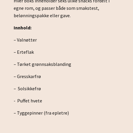
Hver boks inneholder seks ulike snacks fordelt i
egne rom, og passer både som smakstest,
belønningspakke eller gave.
Innhold:
– Valnøtter
– Erteflak
– Tørket grønnsaksblanding
– Gresskarfrø
– Solsikkefrø
- Puffet hvete
– Tyggepinner (fra epletre)