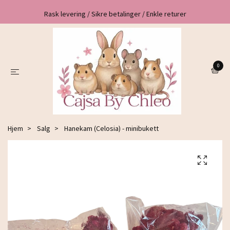
Rask levering / Sikre betalinger / Enkle returer
0
Hjem
Salg
Hanekam (Celosia) - minibukett