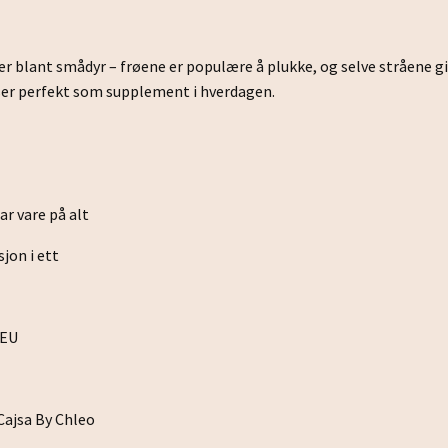
er blant smådyr – frøene er populære å plukke, og selve stråene gir
ser perfekt som supplement i hverdagen.
tar vare på alt
jon i ett
 EU
Cajsa By Chleo