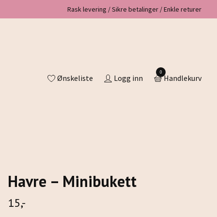
Rask levering / Sikre betalinger / Enkle returer
0
Ønskeliste
Logg inn
Handlekurv
Havre – Minibukett
15,-