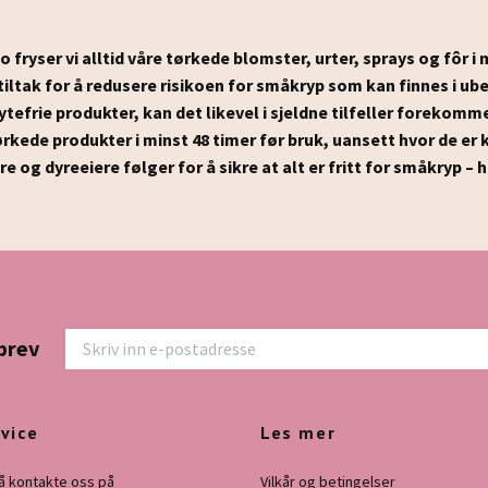
 fryser vi alltid våre tørkede blomster, urter, sprays og fôr i
 tiltak for å redusere risikoen for småkryp som kan finnes i 
ytefrie produkter, kan det likevel i sjeldne tilfeller forekomm
rkede produkter i minst 48 timer før bruk, uansett hvor de er k
og dyreeiere følger for å sikre at alt er fritt for småkryp – h
brev
vice
Les mer
å kontakte oss på
Vilkår og betingelser